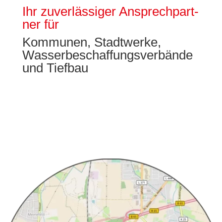
Ihr zu­ver­läs­si­ger An­sprech­part­
ner für
Kom­mu­nen, Stadt­werke,
Wasser­be­schaf­fungs­ver­bän­de
und Tief­bau