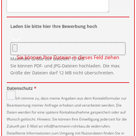
Laden Sie bitte hier Ihre Bewerbung hoch
Maximale Größe der Dateien: 12 MB
Sie können PDF- und JPG-Dateien hochladen. Die max.
Größe der Dateien darf 12 MB nicht überschreiten.
Datenschutz
*
Ich stimme zu, dass meine Angaben aus dem Kontaktformular zur
Beantwortung meiner Anfrage erhoben und verarbeitet werden. Die
Daten werden für eine spätere Kontaktaufnahme gespeichert oder auf
Wunsch gelöscht. Hinweis: Sie können Ihre Einwilligung jederzeit für die
Zukunft per E-Mail an info@hartmann-rohrbau.de widerrufen.
Detaillierte Informationen zum Umgang mit Nutzerdaten finden Sie in